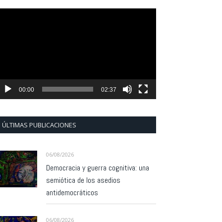
eproductor
e
ídeo
00:00
02:37
ÚLTIMAS PUBLICACIONES
06/08/2026
Democracia y guerra cognitiva: una
semiótica de los asedios
antidemocráticos
06/08/2026