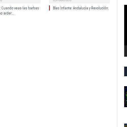
R
y: Cuando veas las barbas
Blas Infante: Andalucía y Revolución.
no arder…
d
v