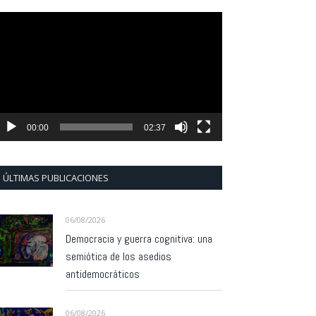
eproductor
e
ídeo
00:00
02:37
ÚLTIMAS PUBLICACIONES
06/08/2026
Democracia y guerra cognitiva: una
semiótica de los asedios
antidemocráticos
06/08/2026