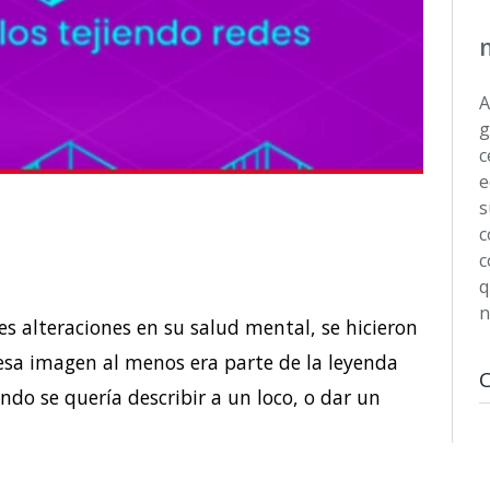
A
g
c
e
s
c
c
q
n
 alteraciones en su salud mental, se hicieron
esa imagen al menos era parte de la leyenda
ndo se quería describir a un loco, o dar un