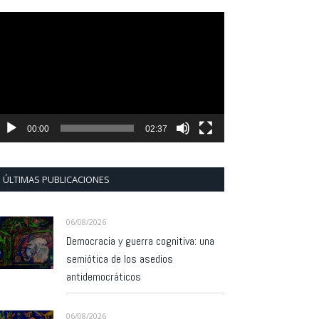
eproductor
e
ídeo
00:00
02:37
ÚLTIMAS PUBLICACIONES
06/08/2026
Democracia y guerra cognitiva: una
semiótica de los asedios
antidemocráticos
06/08/2026