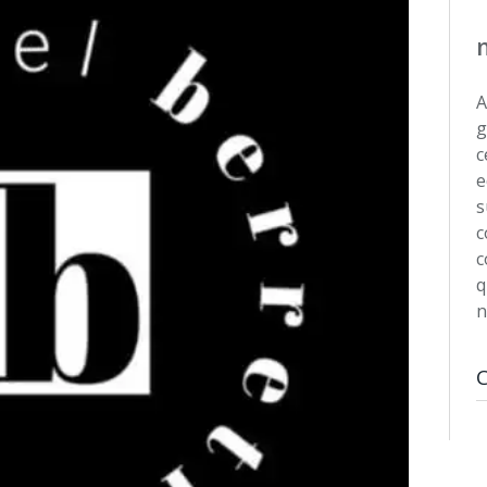
A
g
c
e
s
c
c
q
n