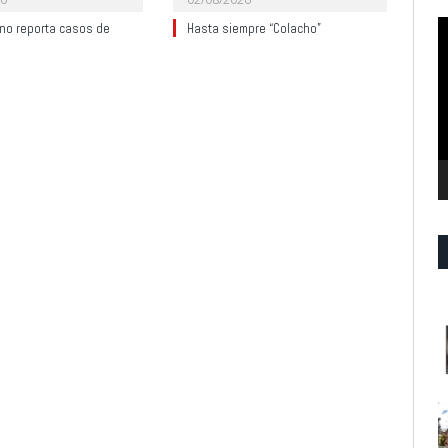
R
no reporta casos de
Hasta siempre “Colacho”
d
v