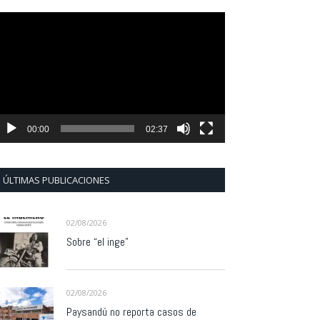
eproductor
e
ídeo
00:00
02:37
ÚLTIMAS PUBLICACIONES
02/08/2026
Sobre “el inge”
02/08/2026
Paysandú no reporta casos de