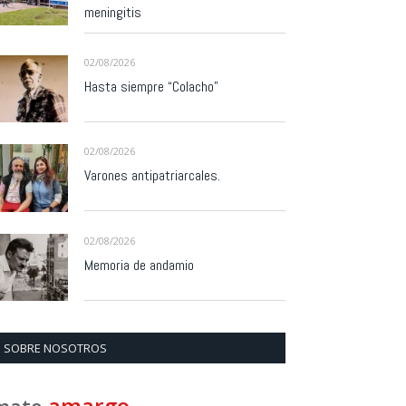
meningitis
02/08/2026
Hasta siempre “Colacho”
02/08/2026
Varones antipatriarcales.
02/08/2026
Memoria de andamio
SOBRE NOSOTROS
amargo
mate