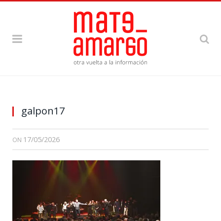
galpon17
17/05/2026
ON