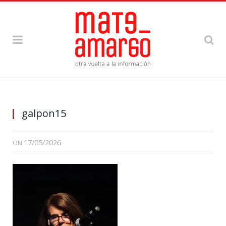
galpon15
17/05/2026
ON