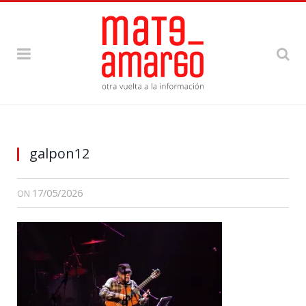
galpon12
17/05/2026
ON