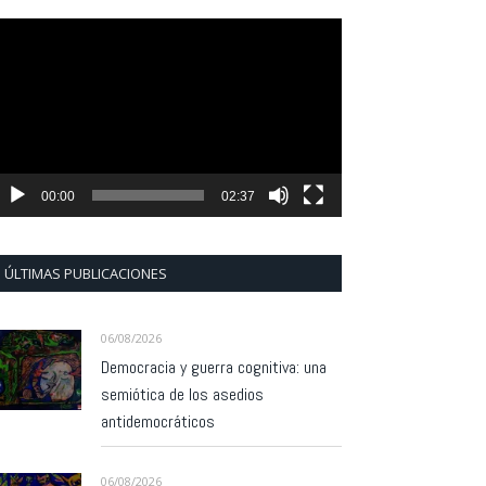
eproductor
e
ídeo
00:00
02:37
ÚLTIMAS PUBLICACIONES
06/08/2026
Democracia y guerra cognitiva: una
semiótica de los asedios
antidemocráticos
06/08/2026