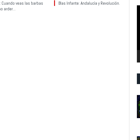
y: Cuando veas las barbas
Blas Infante: Andalucía y Revolución.
R
no arder…
d
v