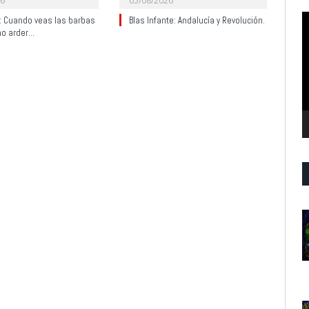
26
05/08/2026
R
y: Cuando veas las barbas
Blas Infante: Andalucía y Revolución.
no arder…
d
v