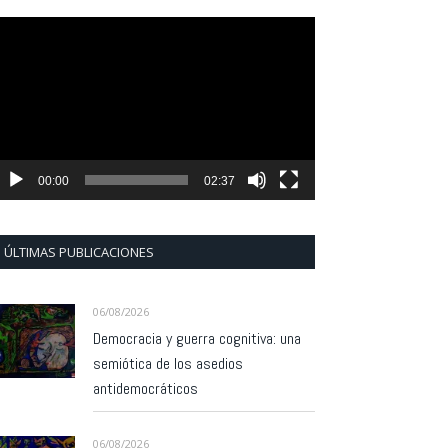
eproductor
e
ídeo
00:00
02:37
ÚLTIMAS PUBLICACIONES
06/08/2026
Democracia y guerra cognitiva: una
semiótica de los asedios
antidemocráticos
06/08/2026