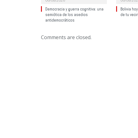
06/08/2026
06/08/20
Democracia y guerra cognitiva: una
Bolivia ho
semiótica de los asedios
de tu veci
antidemocráticos
Comments are closed.