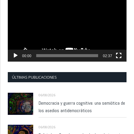
de
vídeo
00:00
02:37
ÚLTIMAS PUBLICACIONES
06/08/2026
Democracia y guerra cognitiva: una semiótica de
los asedios antidemocráticos
06/08/2026