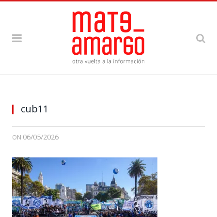
cub11
06/05/2026
ON