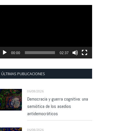
eproductor
e
ídeo
00:00
02:37
ÚLTIMAS PUBLICACIONES
06/08/2026
Democracia y guerra cognitiva: una
semiótica de los asedios
antidemocráticos
06/08/2026