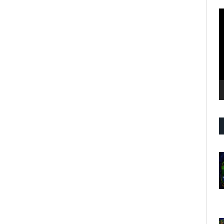
R
d
v