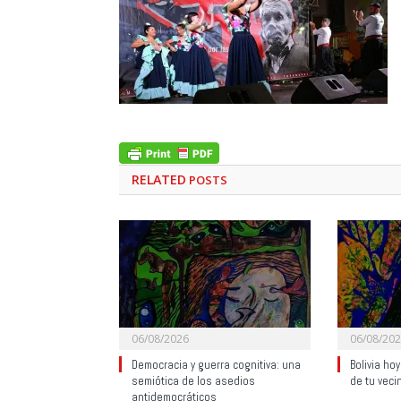
RELATED
POSTS
06/08/2026
06/08/20
Democracia y guerra cognitiva: una
Bolivia ho
semiótica de los asedios
de tu veci
antidemocráticos