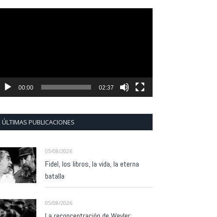
eproductor
e
ídeo
00:00
02:37
ÚLTIMAS PUBLICACIONES
05/08/2026
Fidel, los libros, la vida, la eterna
batalla
05/08/2026
La reconcentración de Weyler: