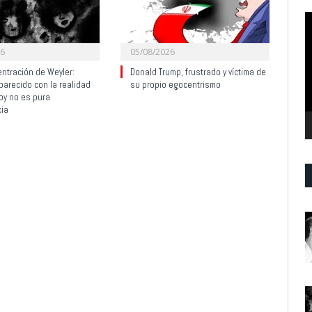
R
d
v
26
05/08/2026
ntración de Weyler:
Donald Trump, frustrado y víctima de
parecido con la realidad
su propio egocentrismo
oy no es pura
cia