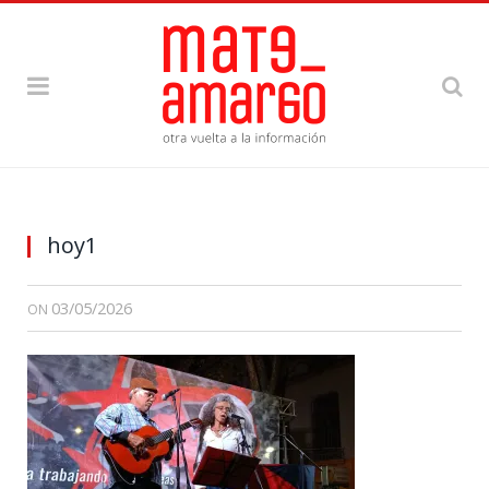
hoy1
03/05/2026
ON