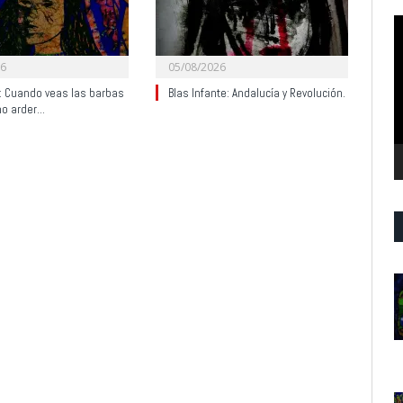
R
d
v
26
05/08/2026
y: Cuando veas las barbas
Blas Infante: Andalucía y Revolución.
no arder…