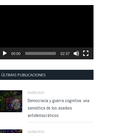
eproductor
e
ídeo
00:00
02:37
ÚLTIMAS PUBLICACIONES
06/08/2026
Democracia y guerra cognitiva: una
semiótica de los asedios
antidemocráticos
06/08/2026