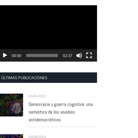
eproductor
e
ídeo
00:00
02:37
ÚLTIMAS PUBLICACIONES
06/08/2026
Democracia y guerra cognitiva: una
semiótica de los asedios
antidemocráticos
06/08/2026