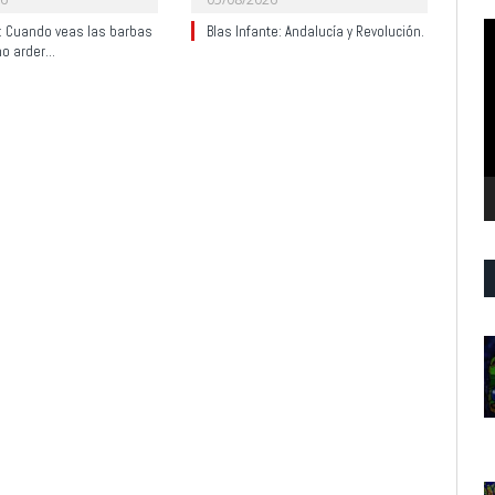
R
y: Cuando veas las barbas
Blas Infante: Andalucía y Revolución.
no arder…
d
v