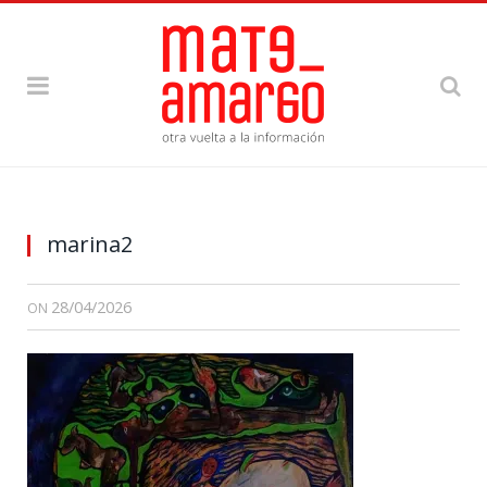
marina2
28/04/2026
ON