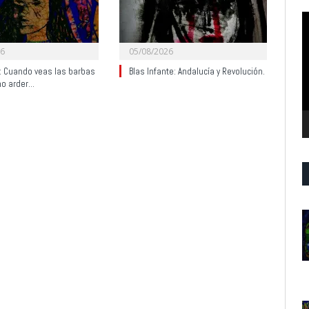
R
d
v
26
05/08/2026
y: Cuando veas las barbas
Blas Infante: Andalucía y Revolución.
no arder…