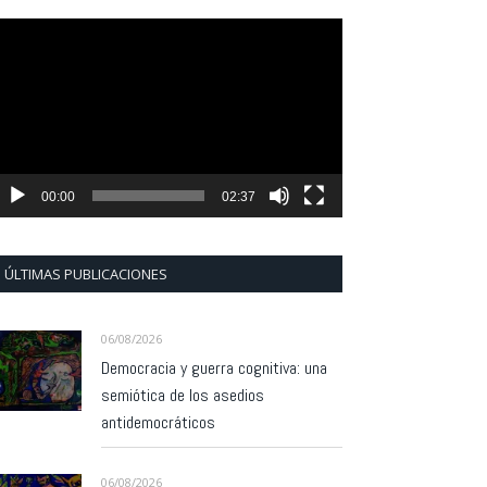
eproductor
e
ídeo
00:00
02:37
ÚLTIMAS PUBLICACIONES
06/08/2026
Democracia y guerra cognitiva: una
semiótica de los asedios
antidemocráticos
06/08/2026