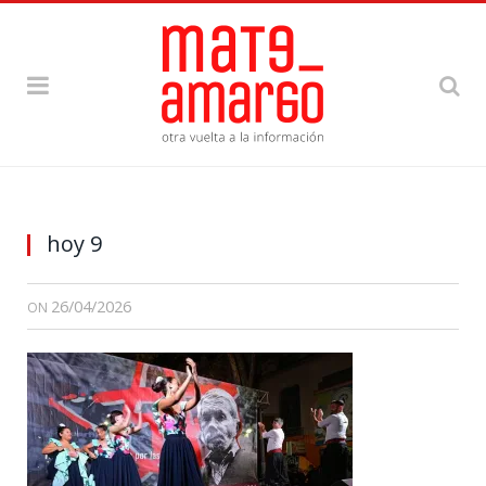
hoy 9
26/04/2026
ON