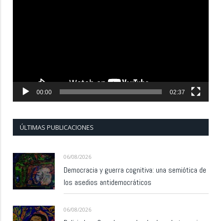
de
vídeo
00:00
02:37
ÚLTIMAS PUBLICACIONES
06/08/2026
Democracia y guerra cognitiva: una semiótica de
los asedios antidemocráticos
06/08/2026