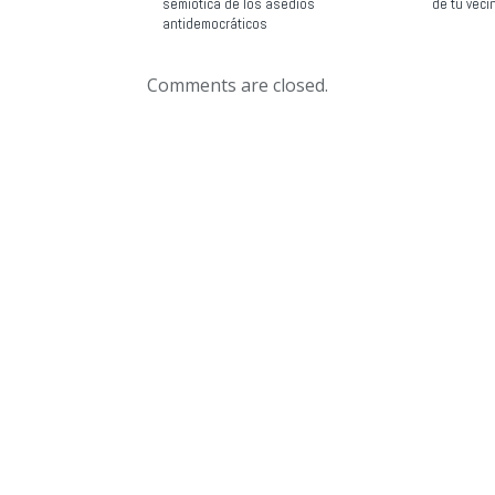
semiótica de los asedios
de tu veci
antidemocráticos
Comments are closed.