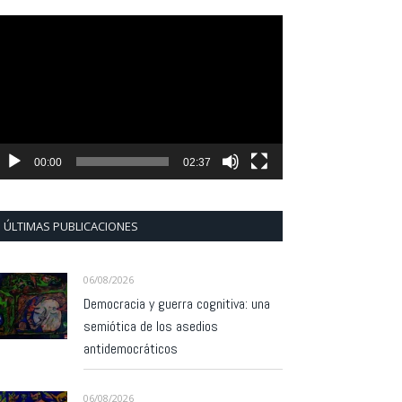
eproductor
e
ídeo
00:00
02:37
ÚLTIMAS PUBLICACIONES
06/08/2026
Democracia y guerra cognitiva: una
semiótica de los asedios
antidemocráticos
06/08/2026