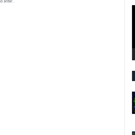
no arder…
R
d
v