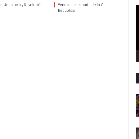
te: Andalucía y Revolución.
Venezuela: el parto de la VI
R
República
d
v