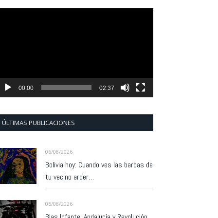
eproductor
e
ídeo
00:00
02:37
ÚLTIMAS PUBLICACIONES
06/08/2026
Bolivia hoy: Cuando ves las barbas de
tu vecino arder…
05/08/2026
Blas Infante: Andalucía y Revolución.