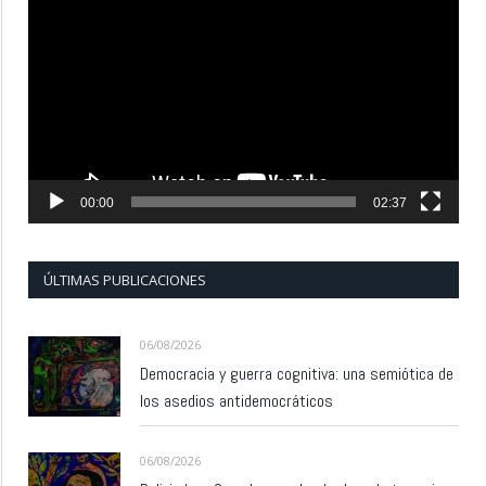
de
vídeo
00:00
02:37
ÚLTIMAS PUBLICACIONES
06/08/2026
Democracia y guerra cognitiva: una semiótica de
los asedios antidemocráticos
06/08/2026