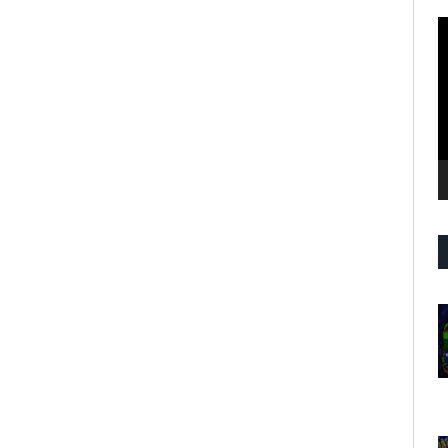
R
d
v