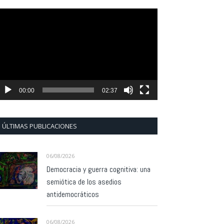
eproductor
e
ídeo
00:00
02:37
ÚLTIMAS PUBLICACIONES
06/08/2026
Democracia y guerra cognitiva: una
semiótica de los asedios
antidemocráticos
06/08/2026