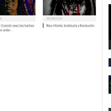
R
d
v
26
05/08/2026
y: Cuando veas las barbas
Blas Infante: Andalucía y Revolución.
no arder…