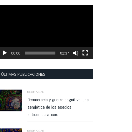
eproductor
e
ídeo
00:00
02:37
ÚLTIMAS PUBLICACIONES
06/08/2026
Democracia y guerra cognitiva: una
semiótica de los asedios
antidemocráticos
06/08/2026