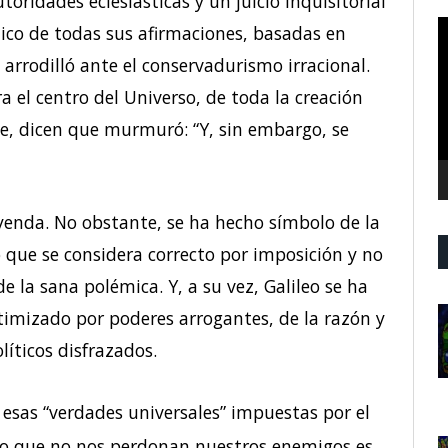
utoridades eclesiásticas y un juicio inquisitorial
R
blico de todas sus afirmaciones, basadas en
d
 arrodilló ante el conservadurismo irracional.
v
ra el centro del Universo, de toda la creación
rse, dicen que murmuró: “Y, sin embargo, se
yenda. No obstante, se ha hecho símbolo de la
lo que se considera correcto por imposición y no
e la sana polémica. Y, a su vez, Galileo se ha
timizado por poderes arrogantes, de la razón y
íticos disfrazados.
 esas “verdades universales” impuestas por el
 lo que no nos perdonan nuestros enemigos es