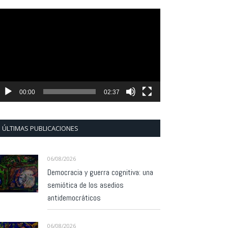
eproductor
e
ídeo
00:00
02:37
ÚLTIMAS PUBLICACIONES
06/08/2026
Democracia y guerra cognitiva: una
semiótica de los asedios
antidemocráticos
06/08/2026