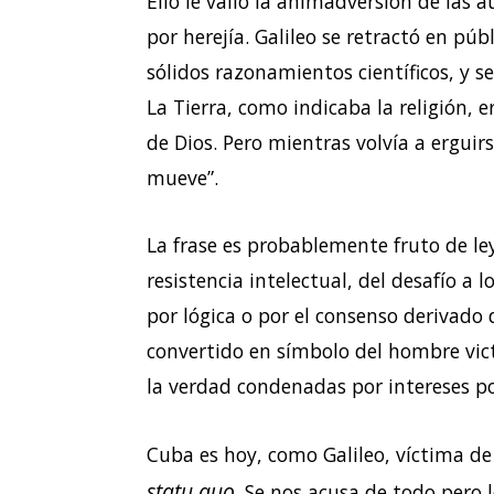
Ello le valió la animadversión de las a
por herejía. Galileo se retractó en pú
sólidos razonamientos científicos, y se
La Tierra, como indicaba la religión, e
de Dios. Pero mientras volvía a ergui
mueve”.
La frase es probablemente fruto de le
resistencia intelectual, del desafío a 
por lógica o por el consenso derivado d
convertido en símbolo del hombre vic
la verdad condenadas por intereses pol
Cuba es hoy, como Galileo, víctima de
statu quo
. Se nos acusa de todo pero