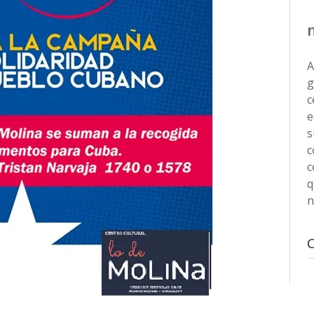
A
g
c
e
s
c
c
q
n