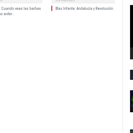
R
y: Cuando veas las barbas
Blas Infante: Andalucía y Revolución.
no arder…
d
v