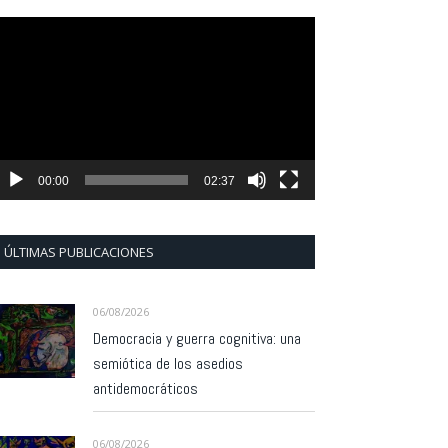
eproductor
e
ídeo
00:00
02:37
ÚLTIMAS PUBLICACIONES
06/08/2026
Democracia y guerra cognitiva: una
semiótica de los asedios
antidemocráticos
06/08/2026