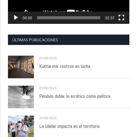
00:00
02:37
ÚLTIMAS PUBLICACIONES
09/08/2026
Kuntai ma: rostros en lucha.
09/08/2026
Péndulo doble: lo errático como política
09/08/2026
La Udelar impacta en el territorio