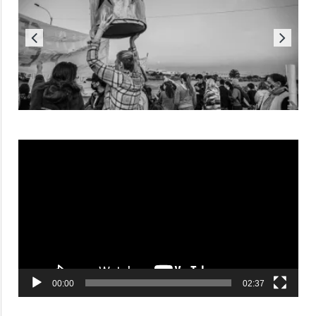
Reproductor
de
vídeo
00:00
02:37