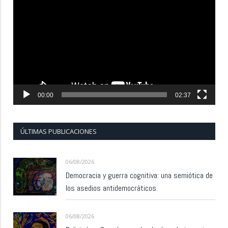
de
vídeo
00:00
02:37
ÚLTIMAS PUBLICACIONES
06/08/2026
Democracia y guerra cognitiva: una semiótica de
los asedios antidemocráticos
06/08/2026