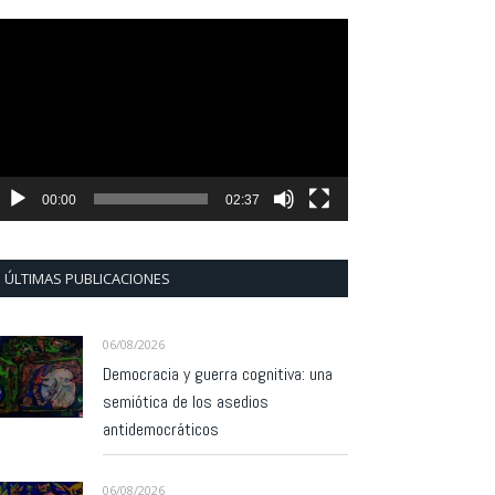
eproductor
e
ídeo
00:00
02:37
ÚLTIMAS PUBLICACIONES
06/08/2026
Democracia y guerra cognitiva: una
semiótica de los asedios
antidemocráticos
06/08/2026