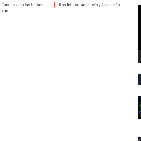
y: Cuando veas las barbas
Blas Infante: Andalucía y Revolución.
R
no arder…
d
v