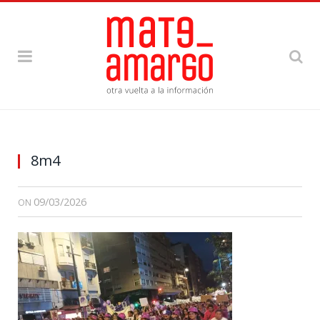
8m4
09/03/2026
ON