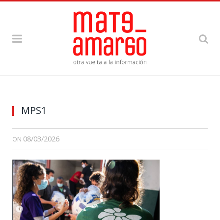
MPS1
08/03/2026
ON