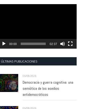
eproductor
e
ídeo
00:00
02:37
ÚLTIMAS PUBLICACIONES
06/08/2026
Democracia y guerra cognitiva: una
semiótica de los asedios
antidemocráticos
06/08/2026