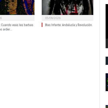
R
d
v
26
05/08/2026
y: Cuando veas las barbas
Blas Infante: Andalucía y Revolución.
no arder…