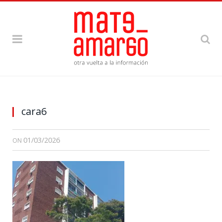
cara6
01/03/2026
ON