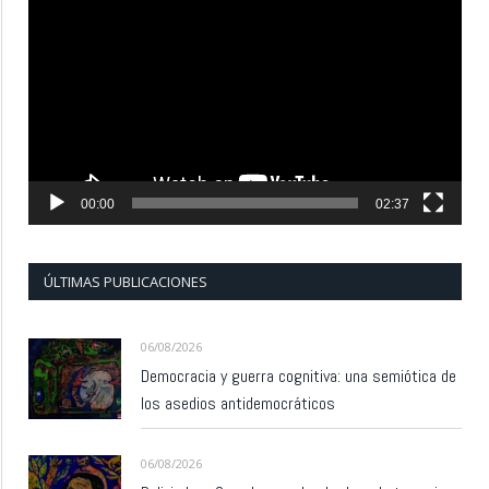
de
vídeo
00:00
02:37
ÚLTIMAS PUBLICACIONES
06/08/2026
Democracia y guerra cognitiva: una semiótica de
los asedios antidemocráticos
06/08/2026