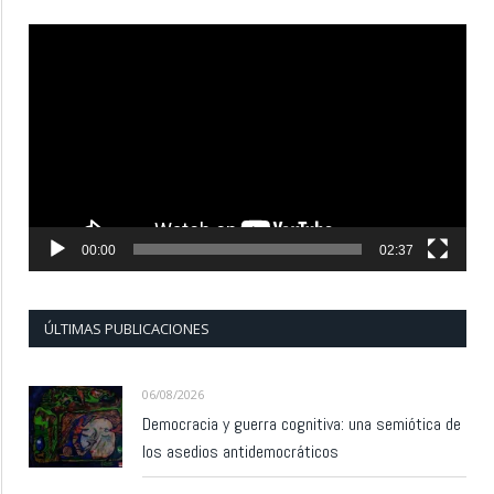
Reproductor
de
vídeo
00:00
02:37
ÚLTIMAS PUBLICACIONES
06/08/2026
Democracia y guerra cognitiva: una semiótica de
los asedios antidemocráticos