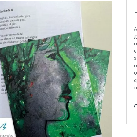
A
g
c
e
s
c
c
q
n