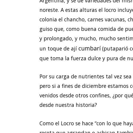
Argentina, y se de variedades del mis
noreste. A estas alturas el locro incl
colonia el chancho, carnes vacunas, ch
guiso que, como buena comida de pueb
y prolongado, y mucho, mucho sentimi
cumbarí
un toque de ají
(putaparió c
que toma la fuerza dulce y pura de nu
Por su carga de nutrientes tal vez se
pero si a fines de diciembre estamos 
venidos desde otros confines, ¿por q
desde nuestra historia?
Como el Locro se hace “con lo que hay
receta que agrandan o achican tambié