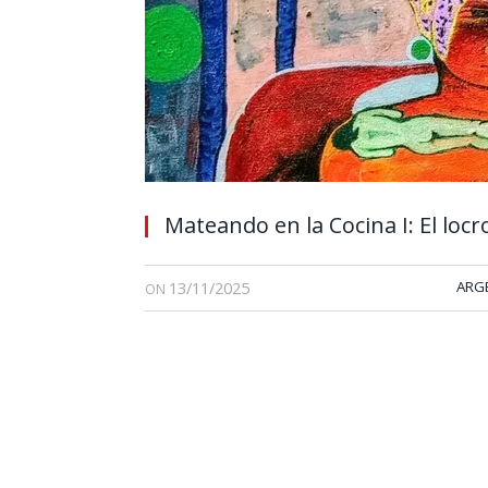
Mateando en la Cocina I: El locr
13/11/2025
ARG
ON