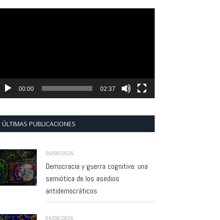
eproductor
e
ídeo
00:00
02:37
ÚLTIMAS PUBLICACIONES
06/08/2026
Democracia y guerra cognitiva: una
semiótica de los asedios
antidemocráticos
06/08/2026