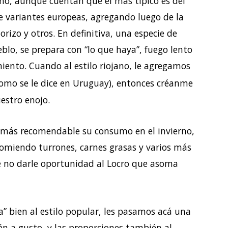
mo, aunque cuentan que el más típico es del
uye variantes europeas, agregando luego de la
orizo y otros. En definitiva, una especie de
lo, se prepara con “lo que haya”, fuego lento
ento. Cuando al estilo riojano, le agregamos
omo se le dice en Uruguay), entonces créanme
estro enojo.
a más recomendable su consumo en el invierno,
comiendo turrones, carnes grasas y varios más
ué no darle oportunidad al Locro que asoma
a” bien al estilo popular, les pasamos acá una
n a gusto, y las proporciones también al