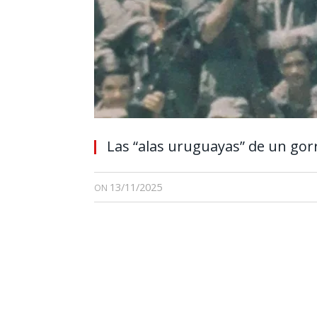
Las “alas uruguayas” de un gorr
13/11/2025
ON