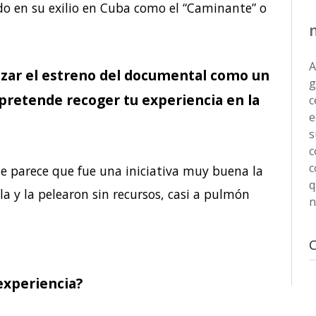
do en su exilio en Cuba como el “Caminante” o
A
lizar el estreno del documental como un
g
 pretende recoger tu experiencia en la
c
e
s
c
c
e parece que fue una iniciativa muy buena la
q
a y la pelearon sin recursos, casi a pulmón
n
experiencia?