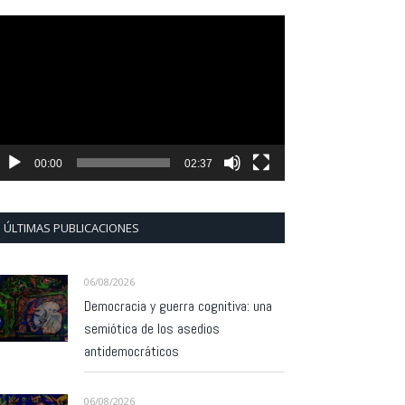
eproductor
e
ídeo
00:00
02:37
ÚLTIMAS PUBLICACIONES
06/08/2026
Democracia y guerra cognitiva: una
semiótica de los asedios
antidemocráticos
06/08/2026