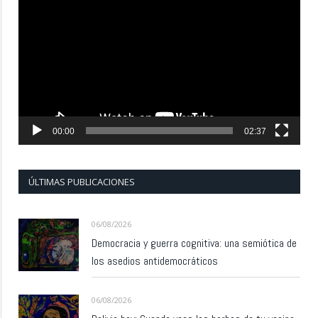
de
vídeo
00:00
02:37
ÚLTIMAS PUBLICACIONES
06/08/2026
Democracia y guerra cognitiva: una semiótica de
los asedios antidemocráticos
06/08/2026