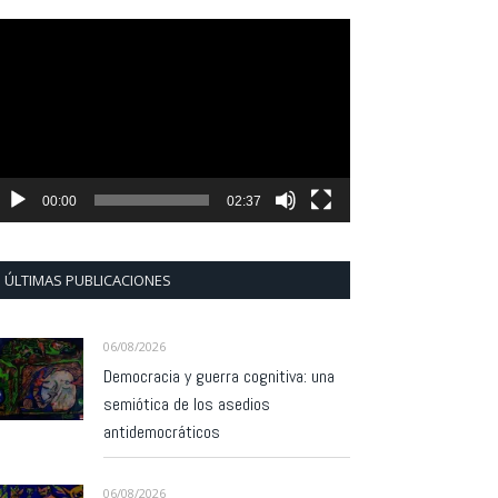
eproductor
e
ídeo
00:00
02:37
ÚLTIMAS PUBLICACIONES
06/08/2026
Democracia y guerra cognitiva: una
semiótica de los asedios
antidemocráticos
06/08/2026