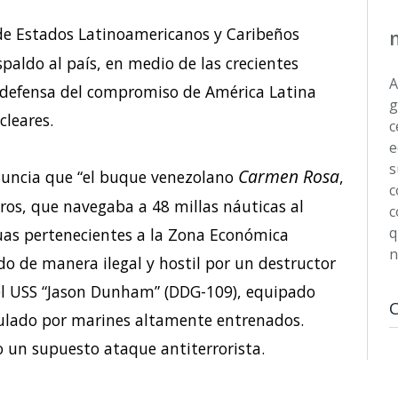
e Estados Latinoamericanos y Caribeños
aldo al país, en medio de las crecientes
A
 defensa del compromiso de América Latina
g
cleares.
c
e
s
Carmen Rosa
uncia que “el buque venezolano
,
c
ros, que navegaba a 48 millas náuticas al
c
q
aguas pertenecientes a la Zona Económica
n
do de manera ilegal y hostil por un destructor
el USS “Jason Dunham” (DDG-109), equipado
ipulado por marines altamente entrenados.
 un supuesto ataque antiterrorista.