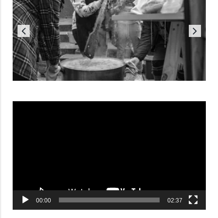
Reproductor
de
vídeo
00:00
02:37