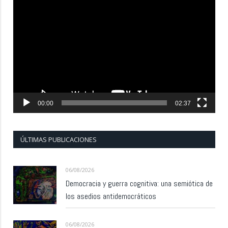
Reproductor
de
vídeo
00:00
02:37
ÚLTIMAS PUBLICACIONES
06/08/2026
Democracia y guerra cognitiva: una semiótica de
los asedios antidemocráticos
06/08/2026