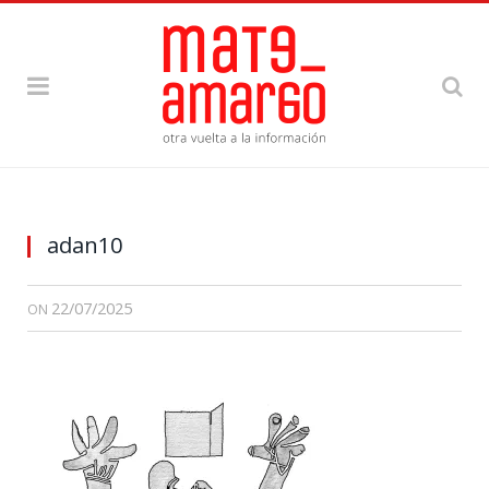
adan10
22/07/2025
ON