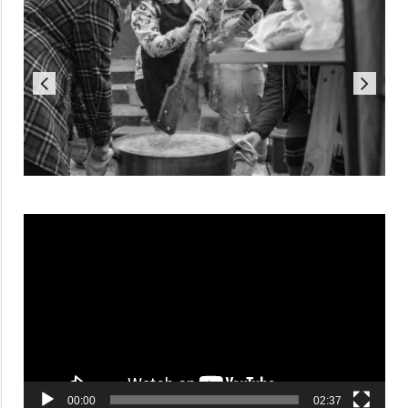
Reproductor
de
vídeo
00:00
02:37