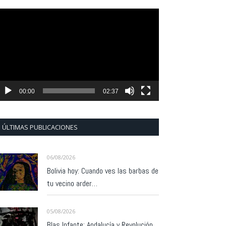
eproductor
e
ídeo
00:00
02:37
ÚLTIMAS PUBLICACIONES
06/08/2026
Bolivia hoy: Cuando ves las barbas de
tu vecino arder…
05/08/2026
Blas Infante: Andalucía y Revolución.