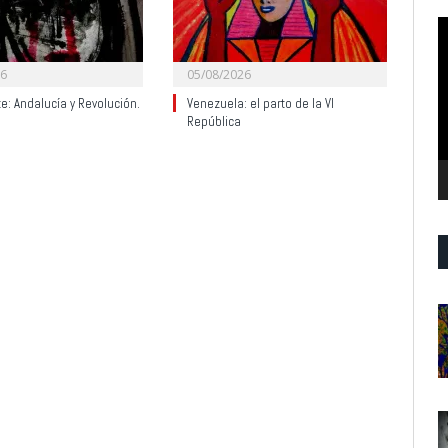
R
d
v
26
05/08/2026
te: Andalucía y Revolución.
Venezuela: el parto de la VI
República