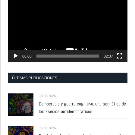
de
vídeo
00:00
02:37
ÚLTIMAS PUBLICACIONES
06/08/2026
Democracia y guerra cognitiva: una semiótica de
los asedios antidemocráticos
06/08/2026