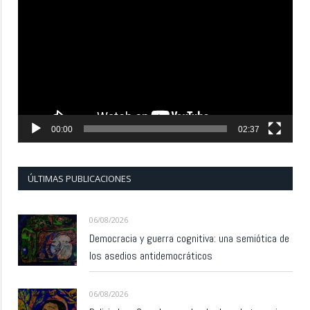
de
vídeo
00:00
02:37
ÚLTIMAS PUBLICACIONES
06/08/2026
Democracia y guerra cognitiva: una semiótica de
los asedios antidemocráticos
06/08/2026