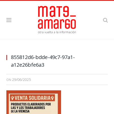
855812d6-bdde-49c7-97a1-
a12e26bfe6a3
29/06/2025
ON