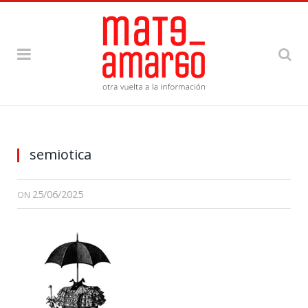
semiotica
25/06/2025
ON