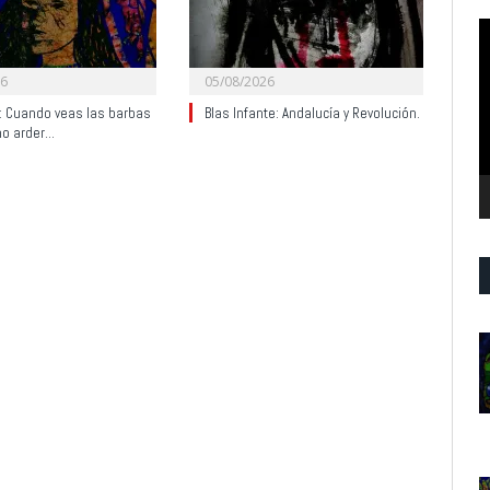
R
d
v
26
05/08/2026
y: Cuando veas las barbas
Blas Infante: Andalucía y Revolución.
no arder…