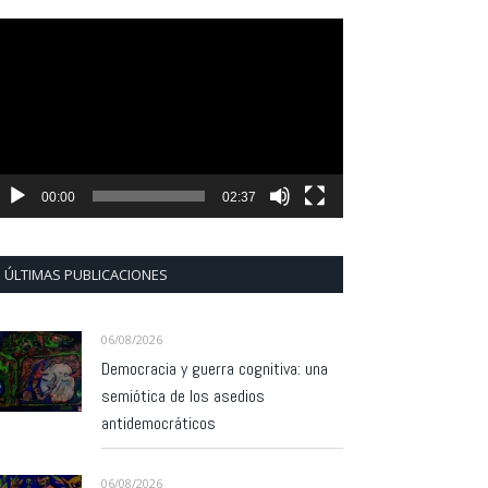
eproductor
e
ídeo
00:00
02:37
ÚLTIMAS PUBLICACIONES
06/08/2026
Democracia y guerra cognitiva: una
semiótica de los asedios
antidemocráticos
06/08/2026